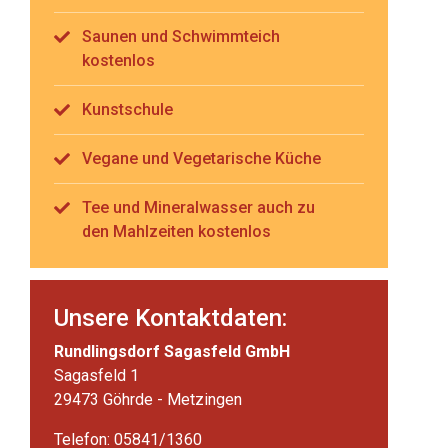
Saunen und Schwimmteich
kostenlos
Kunstschule
Vegane und Vegetarische Küche
Tee und Mineralwasser auch zu
den Mahlzeiten kostenlos
Unsere Kontaktdaten:
Rundlingsdorf Sagasfeld GmbH
Sagasfeld 1
29473 Göhrde - Metzingen
Telefon: 05841/1360