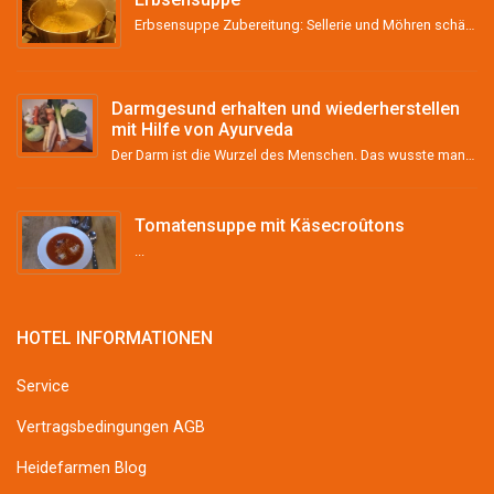
Erbsensuppe Zubereitung: Sellerie und Möhren schälen, grob stückeln und &#8211; wenn vorhanden &#...
Darmgesund erhalten und wiederherstellen
mit Hilfe von Ayurveda
Der Darm ist die Wurzel des Menschen. Das wusste man schon im Altertum und vor über 2000 Jahren im ...
Tomatensuppe mit Käsecroûtons
...
HOTEL INFORMATIONEN
Service
Vertragsbedingungen AGB
Heidefarmen Blog