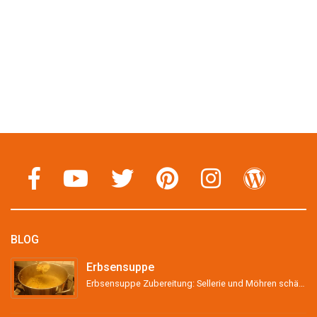
BLOG
Erbsensuppe
Erbsensuppe Zubereitung: Sellerie und Möhren schälen, grob stückeln und &#8211; wenn vorhanden &#...