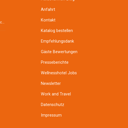
Anfahrt
Kontakt
Der Darm ist die Wurzel des Menschen. Das wusste man schon im Altertum und vor über 2000 Jahren im ...
Katalog bestellen
Empfehlungsdank
Gäste Bewertungen
Presseberichte
Wellnesshotel Jobs
Newsletter
Work and Travel
Datenschutz
Impressum