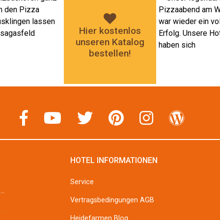
Hier kostenlos
unseren Katalog
bestellen!
HOTEL INFORMATIONEN
Service
Erbsensuppe Zubereitung: Sellerie und Möhren schälen, grob stückeln und &#8211; wenn vorhanden &#...
Vertragsbedingungen AGB
Heidefarmen Blog