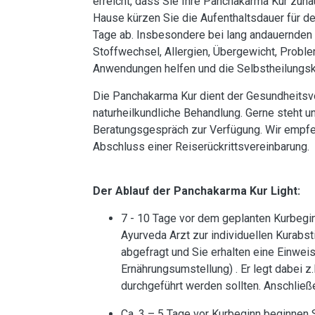
erreicht, dass Sie Ihre Panchakarma Kur zuha
Hause kürzen Sie die Aufenthaltsdauer für de
Tage ab. Insbesondere bei lang andauernde
Stoffwechsel, Allergien, Übergewicht, Probl
Anwendungen helfen und die Selbstheilungsk
Die Panchakarma Kur dient der Gesundheitsvo
naturheilkundliche Behandlung. Gerne steht u
Beratungsgespräch zur Verfügung. Wir empfe
Abschluss einer Reiserückrittsvereinbarung.
Der Ablauf der Panchakarma Kur Light:
7 - 10 Tage vor dem geplanten Kurbegin
Ayurveda Arzt zur individuellen Kurab
abgefragt und Sie erhalten eine Einweis
Ernährungsumstellung) . Er legt dabei z.
durchgeführt werden sollten. Anschli
Ca. 3 – 5 Tage vor Kurbeginn beginnen Si