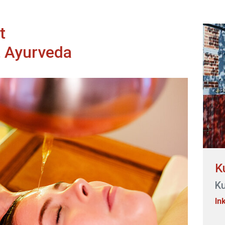
t
t Ayurveda
K
K
In