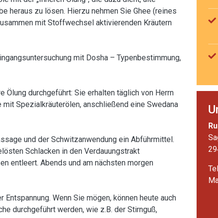
e heraus zu lösen. Hierzu nehmen Sie Ghee (reines
 zusammen mit Stoffwechsel aktivierenden Kräutern
e Eingangsuntersuchung mit Dosha – Typenbestimmung,
e Ölung durchgeführt: Sie erhalten täglich von Herrn
mit Spezialkräuterölen, anschließend eine Swedana
U
Ru
Sa
Massage und der Schwitzanwendung ein Abführmittel.
29
lösten Schlacken in den Verdauungstrakt
ußen entleert. Abends und am nächsten morgen
Te
Ma
er Entspannung. Wenn Sie mögen, können heute auch
e durchgeführt werden, wie z.B. der Stirnguß,