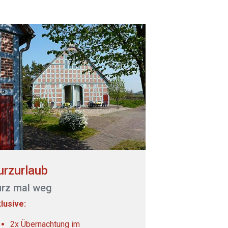
urzurlaub
urz mal weg
klusive:
2x Übernachtung im