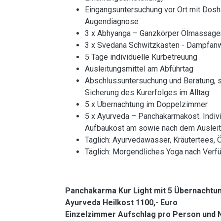
Eingangsuntersuchung vor Ort mit Dos
Augendiagnose
3 x Abhyanga – Ganzkörper Ölmassagen 
3 x Svedana Schwitzkasten - Dampfa
5 Tage individuelle Kurbetreuung
Ausleitungsmittel am Abführtag
Abschlussuntersuchung und Beratung, sc
Sicherung des Kurerfolges im Alltag
5 x Übernachtung im Doppelzimmer
5 x Ayurveda – Panchakarmakost. Indiv
Aufbaukost am sowie nach dem Auslei
Täglich: Ayurvedawasser, Kräutertees, 
Täglich: Morgendliches Yoga nach Verf
Panchakarma Kur Light mit 5 Übernachtu
Ayurveda Heilkost 1100,- Euro
Einzelzimmer Aufschlag pro Person und N