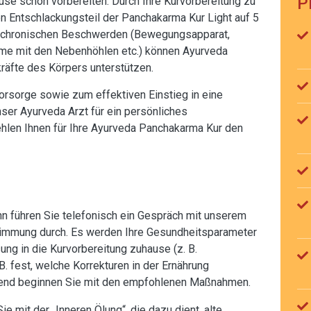
P
use schon vorbereiten. Durch Ihre Kurvorbereitung zu
n Entschlackungsteil der Panchakarma Kur Light auf 5
n chronischen Beschwerden (Bewegungsapparat,
eme mit den Nebenhöhlen etc.) können Ayurveda
räfte des Körpers unterstützen.
rsorge sowie zum effektiven Einstieg in eine
nser Ayurveda Arzt für ein persönliches
hlen Ihnen für Ihre Ayurveda Panchakarma Kur den
n führen Sie telefonisch ein Gespräch mit unserem
stimmung durch. Es werden Ihre Gesundheitsparameter
ung in die Kurvorbereitung zuhause (z. B.
B. fest, welche Korrekturen in der Ernährung
eßend beginnen Sie mit den empfohlenen Maßnahmen.
e mit der „Inneren Ölung“, die dazu dient, alte