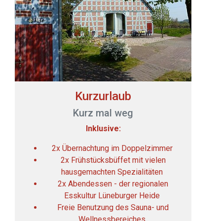
Kurzurlaub
Kurz mal weg
Inklusive:
2x Übernachtung im Doppelzimmer
2x Frühstücksbüffet mit vielen
hausgemachten Spezialitäten
2x Abendessen - der regionalen
Esskultur Lüneburger Heide
Freie Benutzung des Sauna- und
Wellnessbereiches