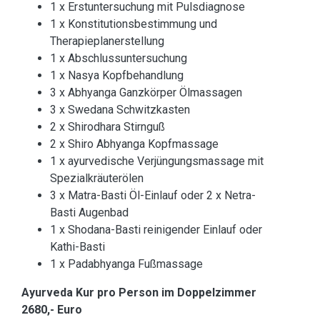
1 x Erstuntersuchung mit Pulsdiagnose
1 x Konstitutionsbestimmung und
Therapieplanerstellung
1 x Abschlussuntersuchung
1 x Nasya Kopfbehandlung
3 x Abhyanga Ganzkörper Ölmassagen
3 x Swedana Schwitzkasten
2 x Shirodhara Stirnguß
2 x Shiro Abhyanga Kopfmassage
1 x ayurvedische Verjüngungsmassage mit
Spezialkräuterölen
3 x Matra-Basti Öl-Einlauf oder 2 x Netra-
Basti Augenbad
1 x Shodana-Basti reinigender Einlauf oder
Kathi-Basti
1 x Padabhyanga Fußmassage
Ayurveda Kur pro Person im Doppelzimmer
2680,- Euro