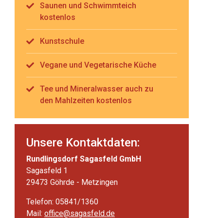
Saunen und Schwimmteich
kostenlos
Kunstschule
Vegane und Vegetarische Küche
Tee und Mineralwasser auch zu
den Mahlzeiten kostenlos
Unsere Kontaktdaten:
Rundlingsdorf Sagasfeld GmbH
Sagasfeld 1
29473 Göhrde - Metzingen
Telefon: 05841/1360
Mail:
office@sagasfeld.de