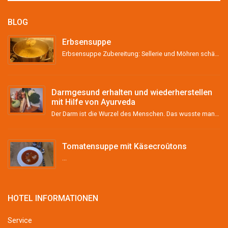
BLOG
Erbsensuppe
Erbsensuppe Zubereitung: Sellerie und Möhren schälen, grob stückeln und &#8211; wenn vorhanden &#...
Darmgesund erhalten und wiederherstellen
mit Hilfe von Ayurveda
Der Darm ist die Wurzel des Menschen. Das wusste man schon im Altertum und vor über 2000 Jahren im ...
Tomatensuppe mit Käsecroûtons
...
HOTEL INFORMATIONEN
Service