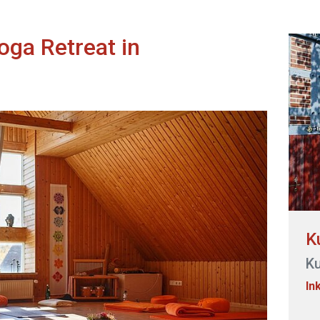
oga Retreat in
K
K
In