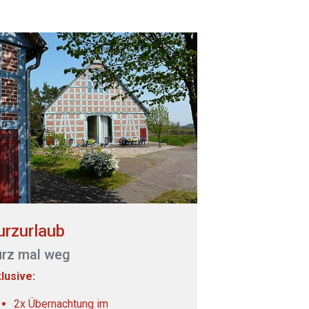
urzurlaub
urz mal weg
klusive:
2x Übernachtung im