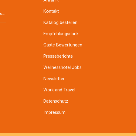
Anfahrt
Kontakt
Der Darm ist die Wurzel des Menschen. Das wusste man schon im Altertum und vor über 2000 Jahren im ...
Katalog bestellen
Empfehlungsdank
Gäste Bewertungen
Presseberichte
Wellnesshotel Jobs
Newsletter
Work and Travel
Datenschutz
Impressum