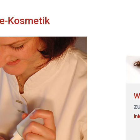
ge-Kosmetik
W
zu
In