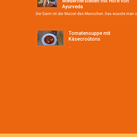
wiederherstellen mit Hilfe von
Ayurveda
Tomatensuppe mit
Käsecroûtons
...