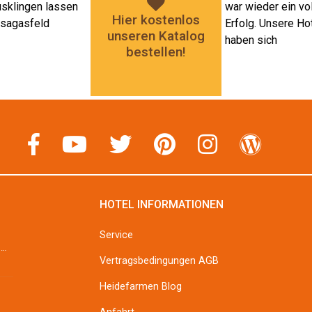
Hier kostenlos
unseren Katalog
bestellen!
HOTEL INFORMATIONEN
Service
Erbsensuppe Zubereitung: Sellerie und Möhren schälen, grob stückeln und &#8211; wenn vorhanden &#...
Vertragsbedingungen AGB
Heidefarmen Blog