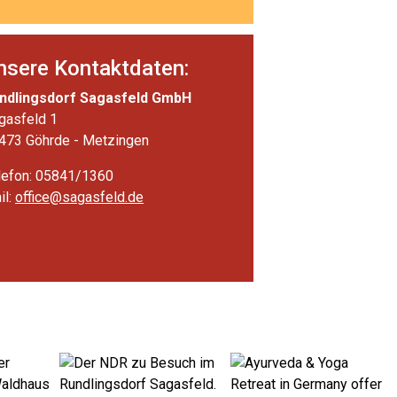
nsere Kontaktdaten:
ndlingsdorf Sagasfeld GmbH
gasfeld 1
473 Göhrde - Metzingen
lefon: 05841/1360
il:
office@sagasfeld.de