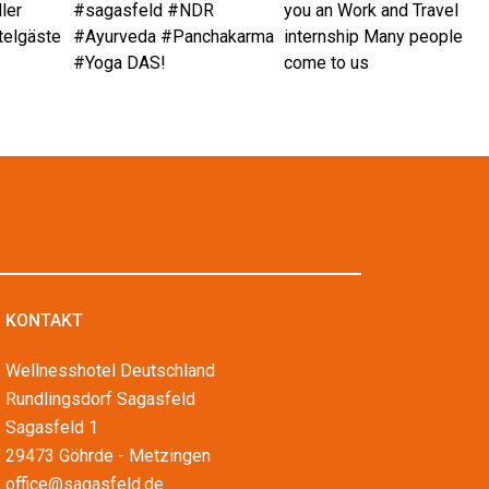
KONTAKT
Wellnesshotel Deutschland
Rundlingsdorf Sagasfeld
Sagasfeld 1
29473 Göhrde - Metzingen
office@sagasfeld.de