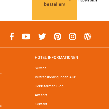
bestellen!
HOTEL INFORMATIONEN
Service
Erbsensuppe Zubereitung: Sellerie und Möhren schälen, grob stückeln und &#8211; wenn vorhanden &#...
Vertragsbedingungen AGB
Heidefarmen Blog
Anfahrt
Kontakt
Der Darm ist die Wurzel des Menschen. Das wusste man schon im Altertum und vor über 2000 Jahren im ...